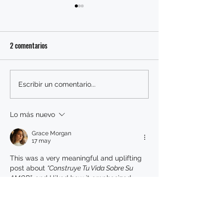
2 comentarios
La Verdad del Amo
ANTE LOS OJOS DE PAPA
Escribir un comentario...
Lo más nuevo
Grace Morgan
17 may
This was a very meaningful and uplifting 
post about 
“Construye Tu Vida Sobre Su 
AMOR”
, and I liked how it emphasized 
building life on faith, love, and strong 
values that provide emotional strength 
and direction. The article does a great job 
of encouraging readers to reflect on what 