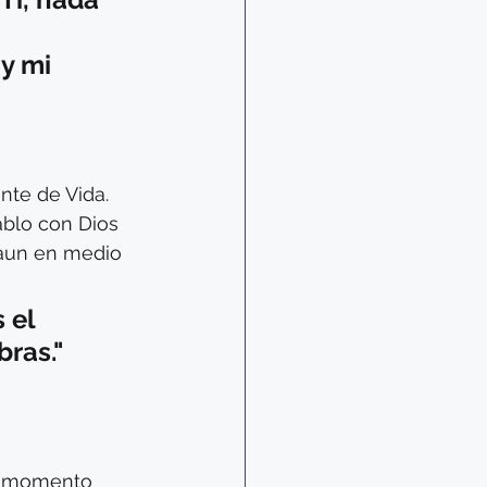
y mi 
te de Vida. 
ablo con Dios 
 aun en medio 
 el 
ras." 
da momento 