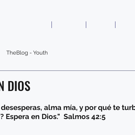
Visit us
Donations
Contact
Who a
TheBlog - Youth
N DIOS
 desesperas, alma mía, y por qué te tur
? Espera en Dios."  Salmos 42:5