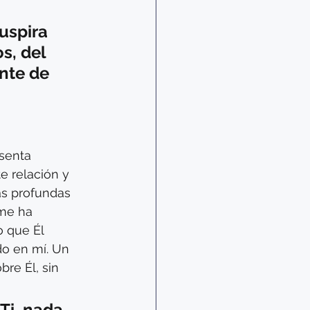
uspira 
s, del 
nte de 
senta 
 relación y 
ás profundas 
me ha 
 que Él 
do en mí. Un 
re Él, sin 
Ti, nada 