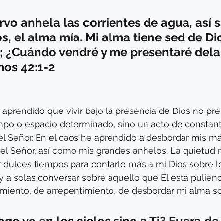
rvo anhela las corrientes de agua, así s
os, el alma mía. Mi alma tiene sed de Dio
e; ¿Cuándo vendré y me presentaré dela
lmos 42:1-2
 aprendido que vivir bajo la presencia de Dios no pre
mpo o espacio determinado, sino un acto de constante
l Señor. En el caos he aprendido a desbordar mis m
del Señor, así como mis grandes anhelos. La quietud 
 dulces tiempos para contarle más a mi Dios sobre lo
y a solas conversar sobre aquello que Él está pulien
iento, de arrepentimiento, de desbordar mi alma sob
ngo yo en los cielos sino a Ti? Fuera de 