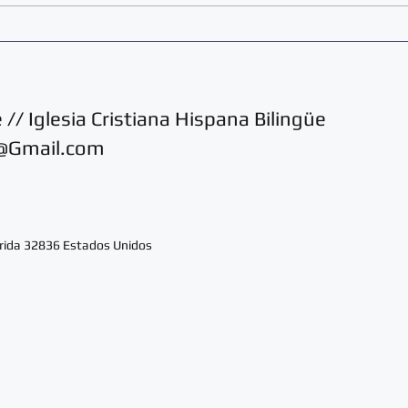
¿Cómo
¿Qué hago si fui perdiendo el
ánimo que tenía al empezar el
año?
// Iglesia Cristiana Hispana Bilingüe
e@Gmail.com
orida 32836 Estados Unidos