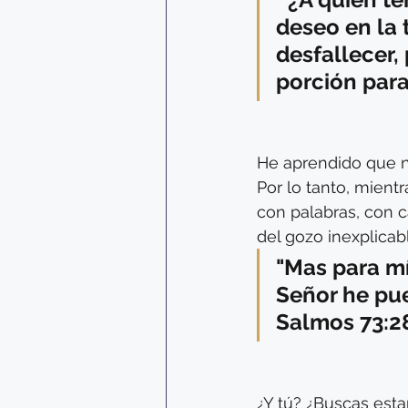
deseo en la 
desfallecer, 
porción para
He aprendido que n
Por lo tanto, mient
con palabras, con c
del gozo inexplicabl
"Mas para mí,
Señor he pue
Salmos 73:2
¿Y tú? ¿Buscas esta