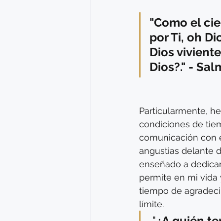
"Como el cie
por Ti, oh Di
Dios vivient
Dios?." - Sa
Particularmente, he
condiciones de tie
comunicación con e
angustias delante 
enseñado a dedicar
permite en mi vida 
tiempo de agradecim
límite. 
 "
¿A quién te