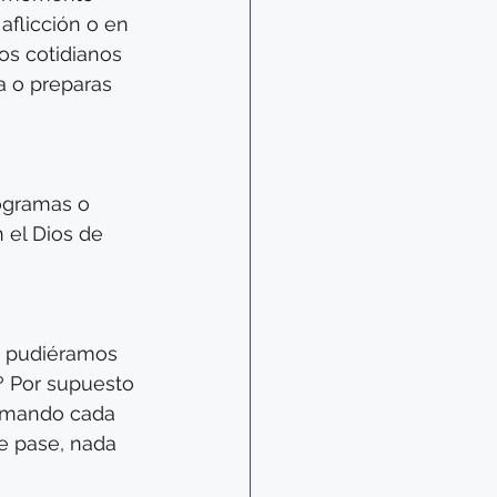
aflicción o en 
s cotidianos 
a o preparas 
ogramas o 
 el Dios de 
yo pudiéramos 
l? Por supuesto 
 amando cada 
e pase, nada 