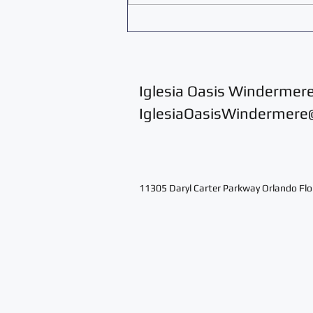
Los planes de Dios son perfectos
Iglesia Oasis Windermere 
IglesiaOasisWindermer
11305 Daryl Carter Parkway Orlando Fl