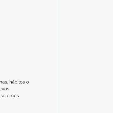
as, hábitos o 
evos 
e solemos 